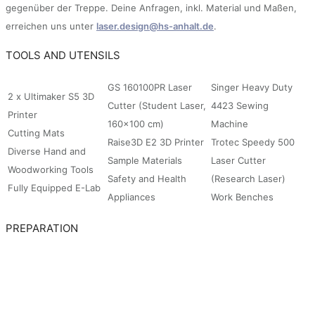
gegenüber der Treppe. Deine Anfragen, inkl. Material und Maßen,
erreichen uns unter
laser.design@hs-anhalt.de
.
TOOLS AND UTENSILS
GS 160100PR Laser
Singer Heavy Duty
2 x Ultimaker S5 3D
Cutter (Student Laser,
4423 Sewing
Printer
160×100 cm)
Machine
Cutting Mats
Raise3D E2 3D Printer
Trotec Speedy 500
Diverse Hand and
Sample Materials
Laser Cutter
Woodworking Tools
Safety and Health
(Research Laser)
Fully Equipped E-Lab
Appliances
Work Benches
PREPARATION
know the exact material